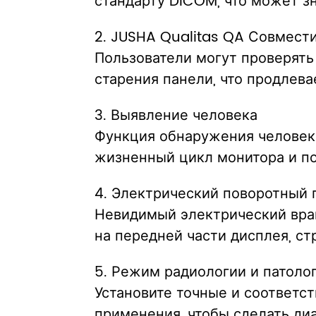
стандарту DICOM, что может з
2. JUSHA Qualitas QA Совмест
Пользователи могут проверять
старения панели, что продлев
3. Выявление человека
Функция обнаружения человека
жизненный цикл монитора и по
4. Электрический поворотный 
Невидимый электрический вра
на передней части дисплея, с
5. Режим радиологии и патоло
Установите точные и соответс
применения, чтобы сделать ди