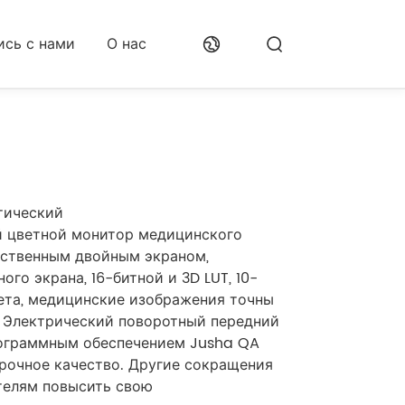
сь с нами
О нас
тический
Related Product
й цветной монитор медицинского
тственным двойным экраном,
го экрана, 16-битной и 3D LUT, 10-
ета, медицинские изображения точны
. Электрический поворотный передний
рограммным обеспечением Jusha QA
рочное качество. Другие сокращения
телям повысить свою