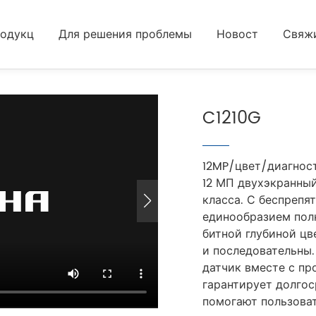
одукц
Для решения проблемы
Новост
Свяжи
C1210G
12MP/цвет/диагнос
Specifications
Documents
Graphic Card
Software
12 МП двухэкранны
класса. С беспрепя
единообразием полно
битной глубиной цв
и последовательны
датчик вместе с п
гарантирует долгос
помогают пользова