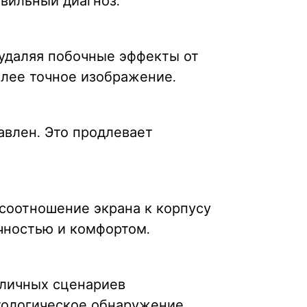
вильный диагноз.
 удаляя побочные эффекты от
олее точное изображение.
авлен. Это продлевает
соотношение экрана к корпусу
чностью и комфортом.
зличных сценариев
атологическое обнаружение