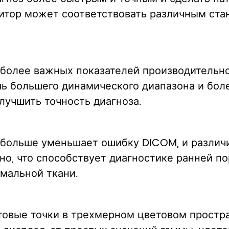
итор может соответствовать различным ста
иболее важных показателей производительн
ь большего динамического диапазона и боле
лучшить точность диагноза.
е больше уменьшает ошибку DICOM, и разли
о, что способствует диагностике ранней п
рмальной ткани.
товые точки в трехмерном цветовом простр