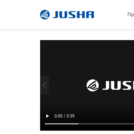
Пр
Радиологический монитор
Монитор для хирургических операций
Introduction
Showcase
Программн обеспечен
Сдела на заказ
Аксессуар дисплея