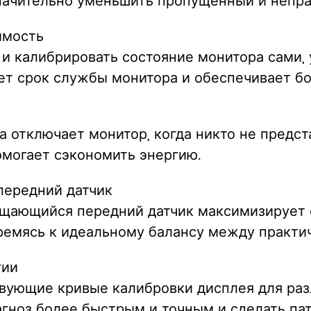
начительно уменьшить пропущенный и непра
имость
 и калибрировать состояние монитора сами,
ает срок службы монитора и обеспечивает б
 отключает монитор, когда никто не предст
могает сэкономить энергию.
передний датчик
щающийся передний датчик максимизирует 
тремясь к идеальному балансу между практи
гии
твующие кривые калибровки дисплея для ра
агноз более быстрым и точным и сделать п