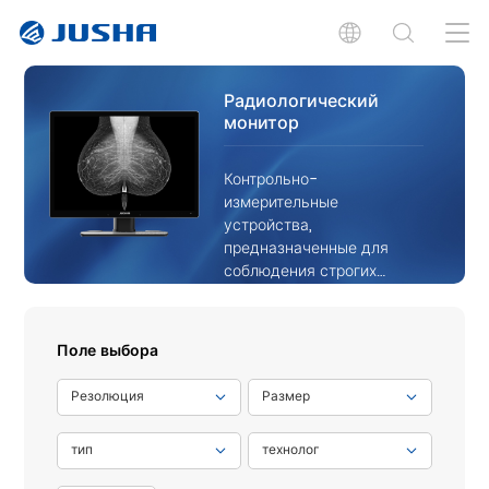
Радиологический
монитор
Контрольно-
измерительные
устройства,
предназначенные для
соблюдения строгих
стандартов точности,
ясности и
последовательности.
Поле выбора
Резолюция
Размер
тип
технолог