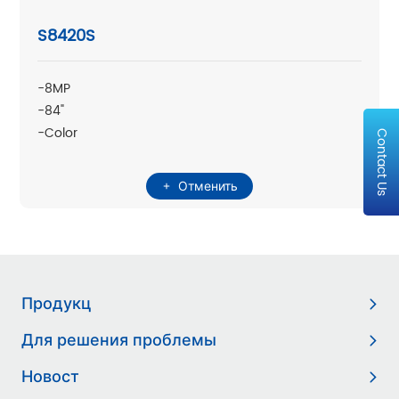
S8420S
-8MP
-84"
-Color
Contact Us
Отменить
Продукц
Для решения проблемы
Новост